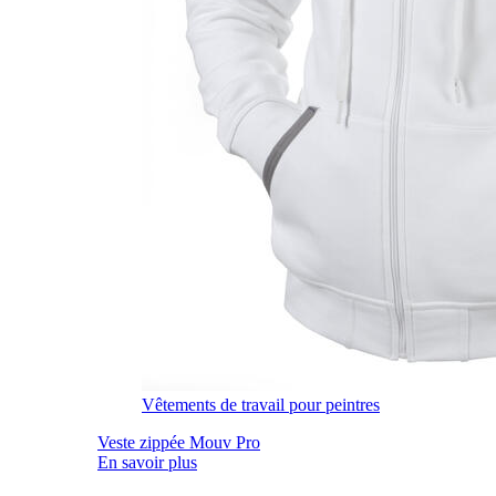
Vêtements de travail pour peintres
Veste zippée Mouv Pro
En savoir plus