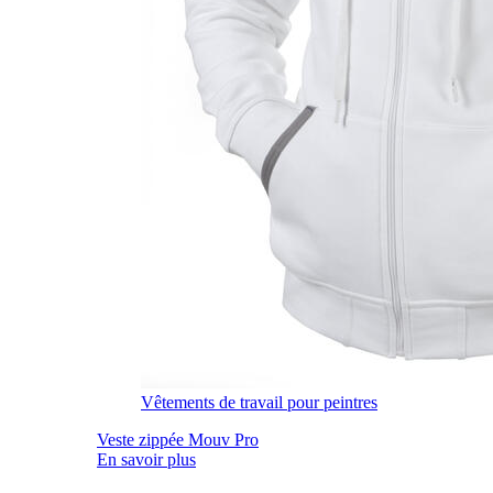
Vêtements de travail pour peintres
Veste zippée Mouv Pro
En savoir plus