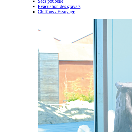
Sacs poubelle
Evacuation des gravats
Chiffons / Essuyage