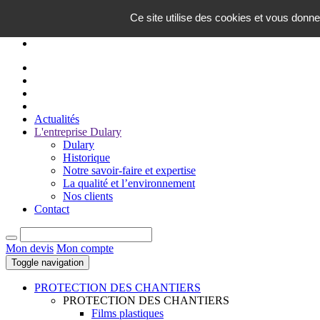
FR
Ce site utilise des cookies et vous donne
EN
Actualités
L'entreprise Dulary
Dulary
Historique
Notre savoir-faire et expertise
La qualité et l’environnement
Nos clients
Contact
Mon devis
Mon compte
Toggle navigation
PROTECTION DES CHANTIERS
PROTECTION DES CHANTIERS
Films plastiques