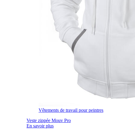
Vêtements de travail pour peintres
Veste zippée Mouv Pro
En savoir plus