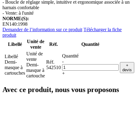
- Boucle de réglage simple, intuitive et ergonomique associée à un
harnais confortable
- Vente: à l'unité
NORME(S):
EN140:1998
Demander de l’information sur ce produit
Télécharger la fiche
produit
Unité de
Libellé
Réf.
Quantité
vente
Unité de
Quantité
Libellé
vente
-
Demi-
Réf.
Demi-
+
masque à
542510
masque à
devis
cartouches
+
cartouche
Avec ce produit, nous vous proposons